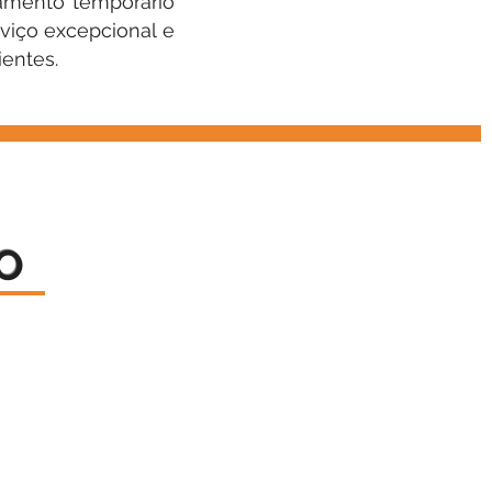
jamento temporário
viço excepcional e
ientes.
O