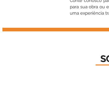
Conte conosco par
para sua obra ou 
uma experiência tr
S