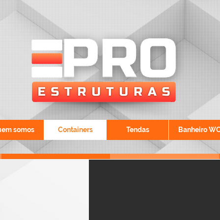
em somos
Containers
Tendas
Banheiro W