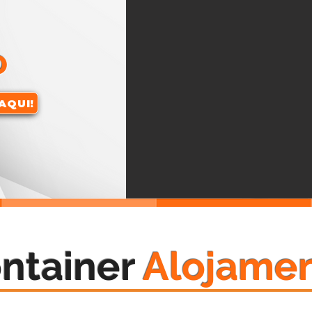
o
AQUI!
ntainer
Alojame